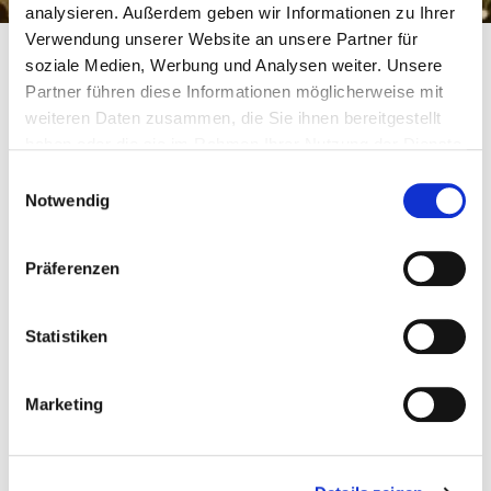
analysieren. Außerdem geben wir Informationen zu Ihrer
Verwendung unserer Website an unsere Partner für
soziale Medien, Werbung und Analysen weiter. Unsere
Partner führen diese Informationen möglicherweise mit
Räucherpellets
weiteren Daten zusammen, die Sie ihnen bereitgestellt
haben oder die sie im Rahmen Ihrer Nutzung der Dienste
Apfeltraum
gesammelt haben.
Einwilligungsauswahl
Notwendig
Räucherpellets
Präferenzen
Statistiken
Marketing