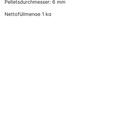
Pelletsdurchmesser: 6 mm
Nettofüllmenge 1 kg
Rinden- & staubfrei
Holz aus dem Salzkammergut
100% Made in Austria
Luftgetrocknet & naturbelassen
Ohne Zusätze von Bindemittel gepresst!
Trocken, geschützt vor Nässe lagern!
Nettofüllmenge: 1 kg
LE 14-20